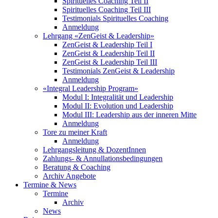
Spirituelles Coaching Teil II
Spirituelles Coaching Teil III
Testimonials Spirituelles Coaching
Anmeldung
Lehrgang «ZenGeist & Leadership»
ZenGeist & Leadership Teil I
ZenGeist & Leadership Teil II
ZenGeist & Leadership Teil III
Testimonials ZenGeist & Leadership
Anmeldung
«Integral Leadership Program»
Modul I: Integralität und Leadership
Modul II: Evolution und Leadership
Modul III: Leadership aus der inneren Mitte
Anmeldung
Tore zu meiner Kraft
Anmeldung
Lehrgangsleitung & DozentInnen
Zahlungs- & Annullationsbedingungen
Beratung & Coaching
Archiv Angebote
Termine & News
Termine
Archiv
News