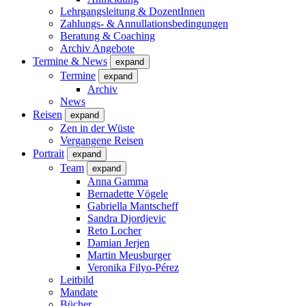
Lehrgangsleitung & DozentInnen
Zahlungs- & Annullationsbedingungen
Beratung & Coaching
Archiv Angebote
Termine & News
expand
Termine
expand
Archiv
News
Reisen
expand
Zen in der Wüste
Vergangene Reisen
Portrait
expand
Team
expand
Anna Gamma
Bernadette Vögele
Gabriella Mantscheff
Sandra Djordjevic
Reto Locher
Damian Jerjen
Martin Meusburger
Veronika Filyo-Pérez
Leitbild
Mandate
Bücher