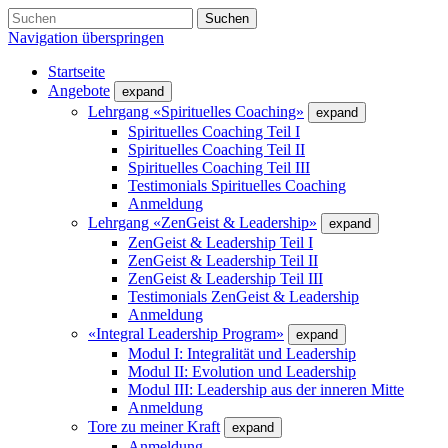
Suchen
Navigation überspringen
Startseite
Angebote
expand
Lehrgang «Spirituelles Coaching»
expand
Spirituelles Coaching Teil I
Spirituelles Coaching Teil II
Spirituelles Coaching Teil III
Testimonials Spirituelles Coaching
Anmeldung
Lehrgang «ZenGeist & Leadership»
expand
ZenGeist & Leadership Teil I
ZenGeist & Leadership Teil II
ZenGeist & Leadership Teil III
Testimonials ZenGeist & Leadership
Anmeldung
«Integral Leadership Program»
expand
Modul I: Integralität und Leadership
Modul II: Evolution und Leadership
Modul III: Leadership aus der inneren Mitte
Anmeldung
Tore zu meiner Kraft
expand
Anmeldung