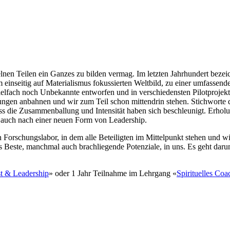
inzelnen Teilen ein Ganzes zu bilden vermag. Im letzten Jahrhundert bez
inseitig auf Materialismus fokussierten Weltbild, zu einer umfassen
lfach noch Unbekannte entworfen und in verschiedensten Pilotprojekte
erungen anbahnen und wir zum Teil schon mittendrin stehen. Stichworte
ss die Zusammenballung und Intensität haben sich beschleunigt. Erholu
 auch nach einer neuen Form von Leadership.
in Forschungslabor, in dem alle Beteiligten im Mittelpunkt stehen un
s Beste, manchmal auch brachliegende Potenziale, in uns. Es geht daru
t & Leadership
» oder 1 Jahr Teilnahme im Lehrgang «
Spirituelles Coa