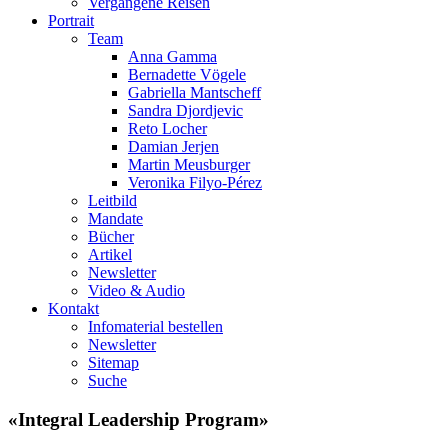
Vergangene Reisen
Portrait
Team
Anna Gamma
Bernadette Vögele
Gabriella Mantscheff
Sandra Djordjevic
Reto Locher
Damian Jerjen
Martin Meusburger
Veronika Filyo-Pérez
Leitbild
Mandate
Bücher
Artikel
Newsletter
Video & Audio
Kontakt
Infomaterial bestellen
Newsletter
Sitemap
Suche
«Integral Leadership Program»