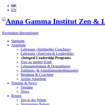
DE
EN
Navigation überspringen
Startseite
Angebote
Lehrgang «Spirituelles Coaching»
Lehrgang «ZenGeist & Leadership»
«Integral Leadership Program»
Tore zu meiner Kraft
Lehrgangsleitung & DozentInnen
Zahlungs- & Annullationsbedingungen
Beratung & Coaching
Archiv Angebote
Termine & News
Termine
News
Reisen
Zen in der Wüste
Vergangene Reisen