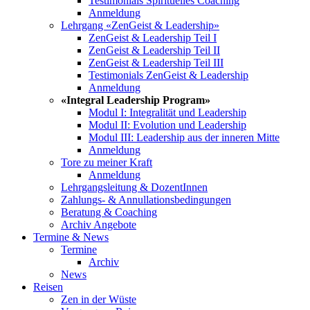
Testimonials Spirituelles Coaching
Anmeldung
Lehrgang «ZenGeist & Leadership»
ZenGeist & Leadership Teil I
ZenGeist & Leadership Teil II
ZenGeist & Leadership Teil III
Testimonials ZenGeist & Leadership
Anmeldung
«Integral Leadership Program»
Modul I: Integralität und Leadership
Modul II: Evolution und Leadership
Modul III: Leadership aus der inneren Mitte
Anmeldung
Tore zu meiner Kraft
Anmeldung
Lehrgangsleitung & DozentInnen
Zahlungs- & Annullationsbedingungen
Beratung & Coaching
Archiv Angebote
Termine & News
Termine
Archiv
News
Reisen
Zen in der Wüste