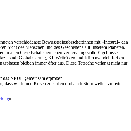
eichneten verschiedenste Bewusstseinsforscher:innen mit «Integral» den
deren Sicht des Menschen und des Geschehens auf unserem Planeten.
n in allen Gesellschaftsbereichen verheissungsvolle Ergebnisse
 dazu sind: Globalisierung, KI, Wettrüsten und Klimawandel. Krisen
ngsphasen bleiben immer öfter aus. Diese Tatsache verlangt nicht nur
d wir das NEUE gemeinsam erproben.
m, dass wir lernen Krisen zu surfen und auch Sturmwellen zu reiten
ching
».