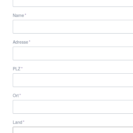
Pflichtfeld
Name
*
Pflichtfeld
Adresse
*
Pflichtfeld
PLZ
*
Pflichtfeld
Ort
*
Pflichtfeld
Land
*