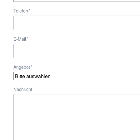
Pflichtfeld
Telefon
*
Pflichtfeld
E-Mail
*
Pflichtfeld
Angebot
*
Nachricht