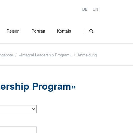
DE
EN
Navigation
überspringen
Reisen
Portrait
Kontakt
ngebote
«Integral Leadership Program»
Anmeldung
dership Program»