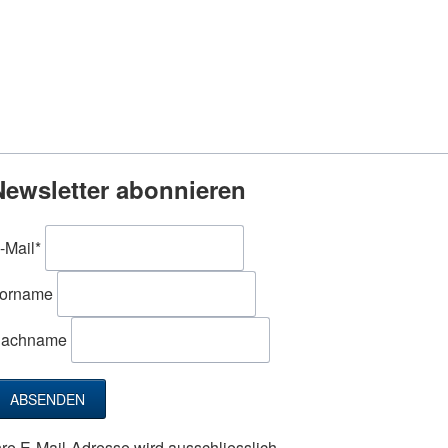
Newsletter abonnieren
flichtfeld
-Mail
*
orname
achname
ABSENDEN
hre E-Mail-Adresse wird ausschliesslich