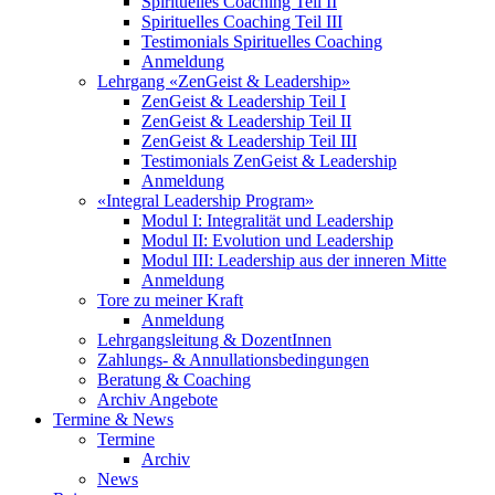
Spirituelles Coaching Teil II
Spirituelles Coaching Teil III
Testimonials Spirituelles Coaching
Anmeldung
Lehrgang «ZenGeist & Leadership»
ZenGeist & Leadership Teil I
ZenGeist & Leadership Teil II
ZenGeist & Leadership Teil III
Testimonials ZenGeist & Leadership
Anmeldung
«Integral Leadership Program»
Modul I: Integralität und Leadership
Modul II: Evolution und Leadership
Modul III: Leadership aus der inneren Mitte
Anmeldung
Tore zu meiner Kraft
Anmeldung
Lehrgangsleitung & DozentInnen
Zahlungs- & Annullationsbedingungen
Beratung & Coaching
Archiv Angebote
Termine & News
Termine
Archiv
News