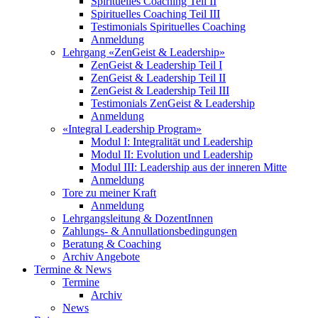
Spirituelles Coaching Teil II
Spirituelles Coaching Teil III
Testimonials Spirituelles Coaching
Anmeldung
Lehrgang «ZenGeist & Leadership»
ZenGeist & Leadership Teil I
ZenGeist & Leadership Teil II
ZenGeist & Leadership Teil III
Testimonials ZenGeist & Leadership
Anmeldung
«Integral Leadership Program»
Modul I: Integralität und Leadership
Modul II: Evolution und Leadership
Modul III: Leadership aus der inneren Mitte
Anmeldung
Tore zu meiner Kraft
Anmeldung
Lehrgangsleitung & DozentInnen
Zahlungs- & Annullationsbedingungen
Beratung & Coaching
Archiv Angebote
Termine & News
Termine
Archiv
News