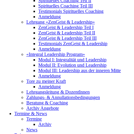
Spirituelles Coaching Teil II
Spirituelles Coaching Teil III
Testimonials Spirituelles Coaching
Anmeldung
Lehrgang «ZenGeist & Leadership»
ZenGeist & Leadership Teil I
ZenGeist & Leadership Teil II
ZenGeist & Leadership Teil III
Testimonials ZenGeist & Leadership
Anmeldung
«Integral Leadership Program»
Modul I: Integralität und Leadership
Modul II: Evolution und Leadership
Modul III: Leadership aus der inneren Mitte
Anmeldung
Tore zu meiner Kraft
Anmeldung
Lehrgangsleitung & DozentInnen
Zahlungs- & Annullationsbedingungen
Beratung & Coaching
Archiv Angebote
Termine & News
Termine
Archiv
News